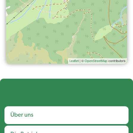
| ©
contributors
Leaflet
OpenStreetMap
Über uns